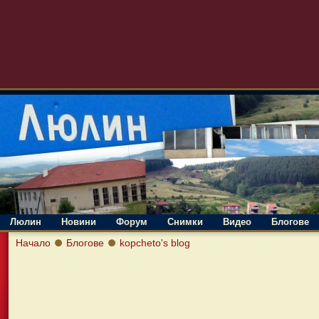
Люлин
Новини
Форум
Снимки
Видео
Блогове
Начало
Блогове
kopcheto's blog