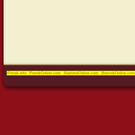
iPernik.info
|
PernikOnline.com
|
RadomirOnline.com
|
BreznikOnline.com