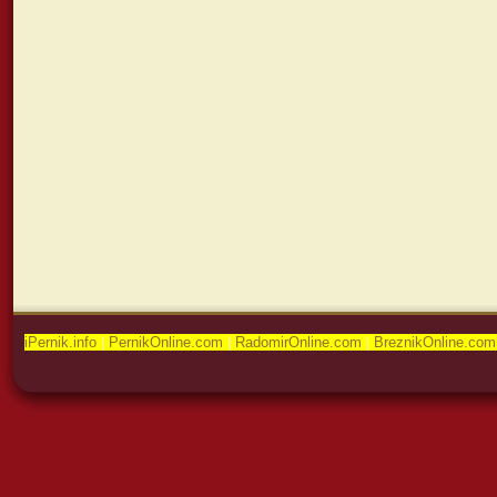
iPernik.info
|
PernikOnline.com
|
RadomirOnline.com
|
BreznikOnline.com