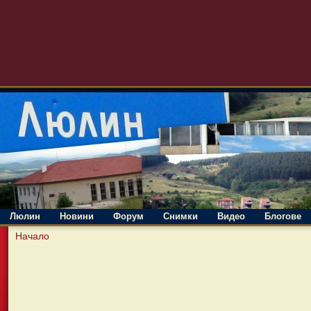
Люлин
Новини
Форум
Снимки
Видео
Блогове
Начало