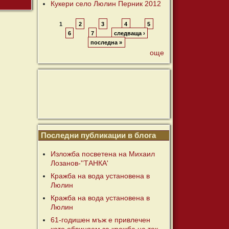
Кукери село Люлин Перник 2012
1
2
3
4
5
6
7
следваща ›
последна »
още
Последни публикации в блога
Изложба посветена на Михаил
Лозанов-''ТАНКА'
Кражба на вода установена в
Люлин
Кражба на вода установена в
Люлин
61-годишен мъж е привлечен