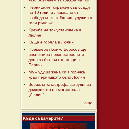
като обвиняем за кражба на ток
Пернишкият окръжен съд осъди
на 10 години лишаване от
свобода мъж от Люлин, удушил с
голи ръце же
Кражба на ток установена в
Люлин
Къща е горяла в Люлин
Премиерът Бойко Борисов ще
инспектира новопостроеното
депо за битови отпадъци в
Перник
Мъж удуши жена си в горичка
край пернишкото село Люлин
Верижна катастрофа затруднява
движението по магистрала
„Люлин”
още
Къде са камерите?