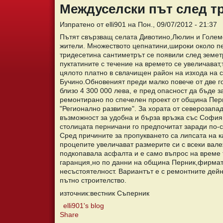
Междуселски път след т
Изпратено от elli901 на Пон., 09/07/2012 - 21:37
Пътят свързващ селата Дивотино,Люлин и Голем
жители. Множеството цепнатини,широки около пе
тридесетина сантиметрът се появили след земет
пуктатините с течение на времето се увеличават
цялото платно в свлачищен район на изхода на 
Бучино.Обновеният преди малко повече от две г
близо 4 300 000 лева, е пред опасност да бъде з
ремонтирано по спечелен проект от община Пер
"Регионално развитие". За хората от северозапа
възможност за удобна и бърза връзка със София
столицата перничани го предпочитат заради по-
Сред причините за пропукването са липсата на к
процепите увеличават размерите си с всеки вале
подкопавала асфалта и е само въпрос на време 
гаранция,но по данни на община Перник,фирмат
несъстоятелност. Вариантът е с ремонтните дей
пътно строителство.
източник:вестник Съперник
elli901's blog
Share