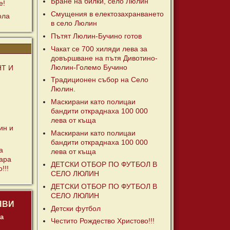
Бране на билки, село Люлин
е!
Смущения в електозахранването
ола
в село Люлин
Пътят Люлин-Бучино готов
Чакат се 700 хиляди лева за
довършване на пътя Дивотино-
Люлин-Големо Бучино
Т И
Традиционен събор на Село
Люлин.
Маскирани като полицаи
бандити откраднаха 100 000
лева от къща
ин и
Маскирани като полицаи
бандити откраднаха 100 000
а
лева от къща
тара
ДЕТСКИ ОТБОР ПО ФУТБОЛ В
!!!
СЕЛО ЛЮЛИН
ДЕТСКИ ОТБОР ПО ФУТБОЛ В
СЕЛО ЛЮЛИН
ЯВИ
Детски футбол
а
Честито Рождество Христово!!!