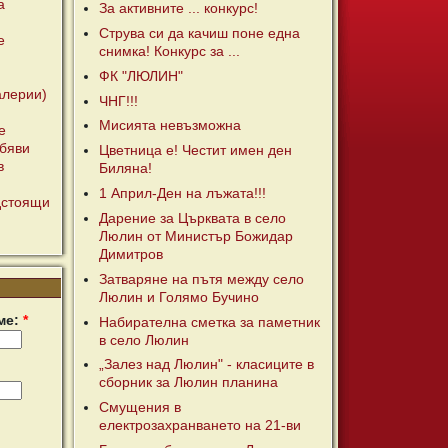
а
За активните ... конкурс!
Струва си да качиш поне една
е
снимка! Конкурс за ...
ФК "ЛЮЛИН"
алерии)
ЧНГ!!!
Мисията невъзможна
е
бяви
Цветница е! Честит имен ден
в
Биляна!
1 Април-Ден на лъжата!!!
дстоящи
Дарение за Църквата в село
Люлин от Министър Божидар
Димитров
Затваряне на пътя между село
Люлин и Голямо Бучино
ме:
*
Набирателна сметка за паметник
в село Люлин
„Залез над Люлин" - класиците в
сборник за Люлин планина
Смущения в
електрозахранването на 21-ви