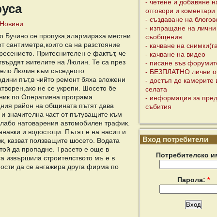
- четене и добавяне н
руса
отговори и коментари
- създаване на блогов
Новини
- изпращане на лични
о Бучино се пропука,алармираха местни
съобщения
т сантиметра,които са на разстояние
- качване на снимки(г
ресението. Притеснителен е фактът, че
- качване на видео
,твърдят жителите на Люлин. Те са през
- писане във форумит
село Люлин към съседното
- БЕЗПЛАТНО лични о
одини път,в чийто ремонт бяха вложени
- достъп до камерите 
атворен,ако не се укрепи. Шосето бе
селата
ник по Оперативна програма
- информация за пре
дния район на общината пътят дава
събития
 и значителна част от пътуващите към
слабо натоварения автомобилен трафик.
анавки и водостоци. Пътят е на насип и
Вход потребители
ж, казват ползващите шосето. Водата
той да пропадне. Трасето е още в
Потребителско и
а извършила строителството мъ е в
ности да се ангажира друга фирма по
Парола:
*