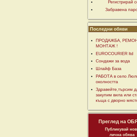
Регистрирай с
Забравена пар
Последни обяви
ПРОДАЖБА, РЕМОН
МОНТАЖ !
EUROCOURIER ltd
Сондажи за вода
Шлайф База
РАБОТА в село Люл
околността
Здравейте,търсим д
закупим вила или с
къща с дворно място
Преглед на ОБ
Публикувай нов
лична обява