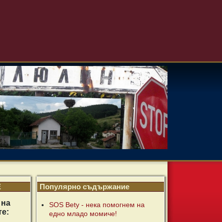
Е
Популярно съдържание
 на
SOS Bety - нека помогнем на
те:
едно младо момиче!