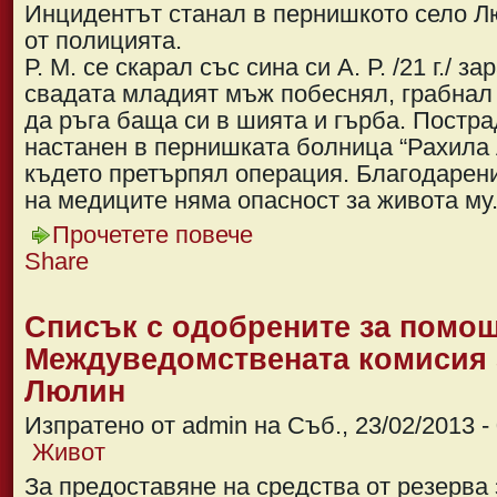
Инцидентът станал в пернишкото село 
от полицията.
Р. М. се скарал със сина си А. Р. /21 г./ з
свадата младият мъж побеснял, грабнал
да ръга баща си в шията и гърба. Постр
настанен в пернишката болница “Рахила 
където претърпял операция. Благодарен
на медиците няма опасност за живота му
Прочетете повече
Share
Списък с одобрените за помощ
Междуведомствената комисия 
Люлин
Изпратено от admin на Съб., 23/02/2013 -
Живот
За предоставяне на средства от резерва