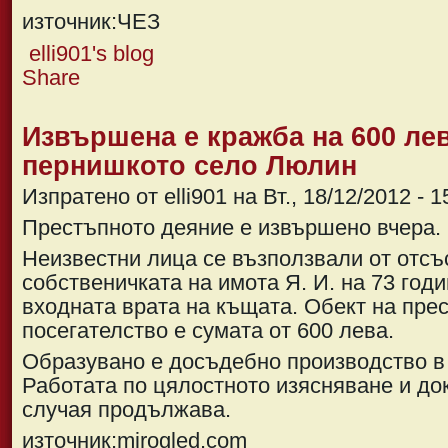
източник:ЧЕЗ
elli901's blog
Share
Извършена е кражба на 600 ле
пернишкото село Люлин
Изпратено от elli901 на Вт., 18/12/2012 - 1
Престъпното деяние е извършено вчера.
Неизвестни лица се възползвали от отсъ
собственичката на имота Я. И. на 73 год
входната врата на къщата. Обект на пре
посегателство е сумата от 600 лева.
Образувано е досъдебно производство в
Работата по цялостното изясняване и до
случая продължава.
източник:mirogled.com