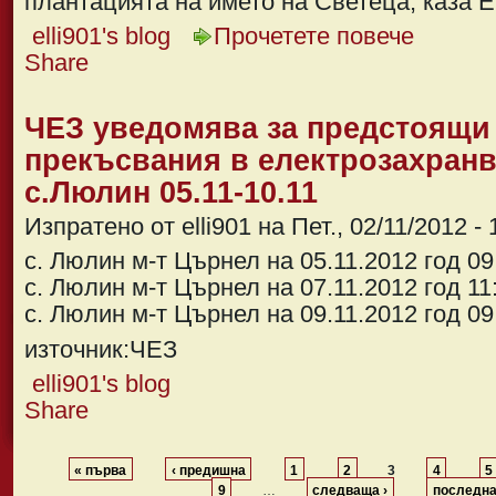
плантацията на името на Светеца, каза Е
elli901's blog
Прочетете повече
Share
ЧЕЗ уведомява за предстоящи
прекъсвания в електрозахранв
с.Люлин 05.11-10.11
Изпратено от elli901 на Пет., 02/11/2012 - 
с. Люлин м-т Църнел на 05.11.2012 год 09
с. Люлин м-т Църнел на 07.11.2012 год 11
с. Люлин м-т Църнел на 09.11.2012 год 09
източник:ЧЕЗ
elli901's blog
Share
« първа
‹ предишна
1
2
3
4
5
9
…
следваща ›
последна