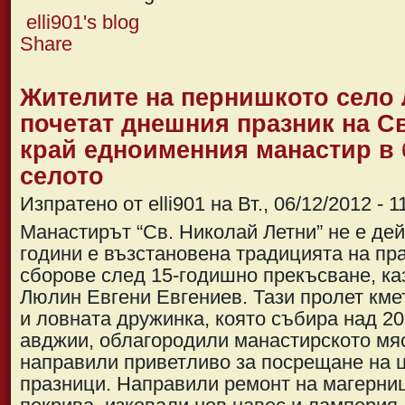
elli901's blog
Share
Жителите на пернишкото село
почетат днешния празник на С
край едноименния манастир в 
селото
Изпратено от elli901 на Вт., 06/12/2012 - 1
Манастирът “Св. Николай Летни” не е дей
години е възстановена традицията на пр
сборове след 15-годишно прекъсване, ка
Люлин Евгени Евгениев. Тази пролет кме
и ловната дружинка, която събира над 2
авджии, облагородили манастирското мяс
направили приветливо за посрещане на 
празници. Направили ремонт на магерни