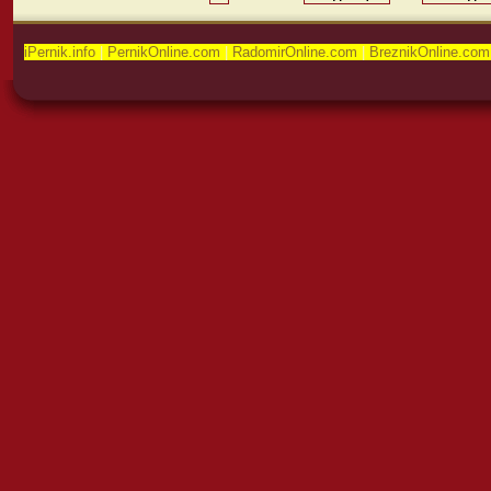
iPernik.info
|
PernikOnline.com
|
RadomirOnline.com
|
BreznikOnline.com