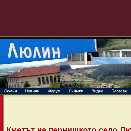
Люлин
Новини
Форум
Снимки
Видео
Блогове
Кметът на пернишкото село Лю