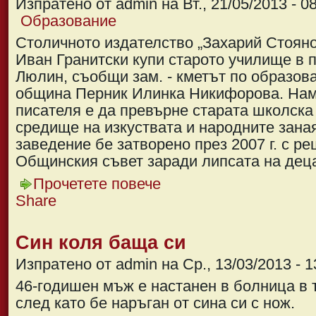
Изпратено от admin на Вт., 21/05/2013 - 0
Образование
Столичното издателство „Захарий Стояно
Иван Гранитски купи старото училище в 
Люлин, съобщи зам. - кметът по образова
община Перник Илинка Никифорова. Нам
писателя е да превърне старата школска
средище на изкуствата и народните зана
заведение бе затворено през 2007 г. с р
Общинския съвет заради липсата на дец
Прочетете повече
Share
Син коля баща си
Изпратено от admin на Ср., 13/03/2013 - 1
46-годишен мъж е настанен в болница в 
след като бе наръган от сина си с нож.