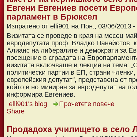
Евгени Евгениев посети Европ
парламент в Брюксел
Изпратено от elli901 на Пон., 03/06/2013 -
Визитата се проведе в края на месец май
евродепутата проф. Владко Панайотов, к
Алианс на либералите и демократи за Ев
посещение в сградата на Европарламента
визитата включваше и лекция на тема: „
политически партии в ЕП, страни членки,
европейския депутат”, представена от п
който е но миниран за евродепутат на го
информира Евгениев.
elli901's blog
Прочетете повече
Share
Продадоха училището в село 