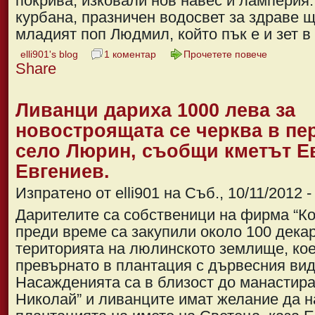
покрива, изковали нов навес и ламперия.
курбана, празничен водосвет за здраве 
младият поп Людмил, който пък е и зет в
elli901's blog
1 коментар
Прочетете повече
Share
Ливанци дариха 1000 лева за
новостроящата се черква в п
село Люрин, съобщи кметът Е
Евгениев.
Изпратено от elli901 на Съб., 10/11/2012 -
Дарителите са собственици на фирма “Ко
преди време са закупили около 100 дека
територията на люлинското землище, кое
превърнато в плантация с дървесния вид
Насажденията са в близост до манастира
Николай” и ливанците имат желание да н